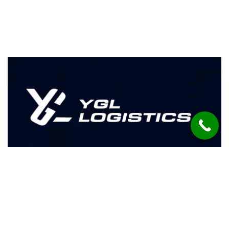
Zamanında Teslimat, Mükemmel
Hizmet
İleriye Taşıyan Yenilikçi Lojistik Hizmetleri
Teklif Al